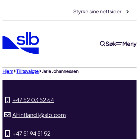
Gå
Styrke sine nettsider
til
innhold
Søk
Meny
Til toppen
Hjem
Tillitsvalgte
Jarle Johannessen
+47 52 03 52 64
AFintland1@slb.com
+47 51 94 51 52