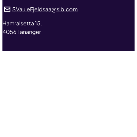
SVauleFjeldsaa@slb.com
address
Hamralsetta 15,
4056 Tananger