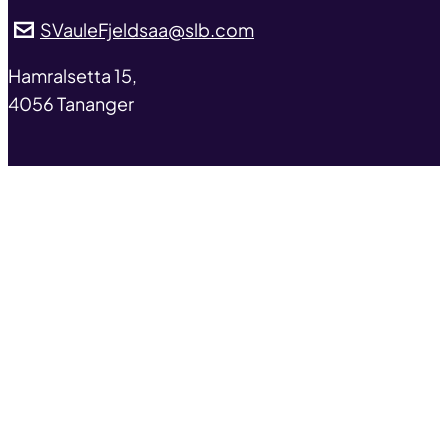
SVauleFjeldsaa@slb.com
address
Hamralsetta 15,
4056 Tananger