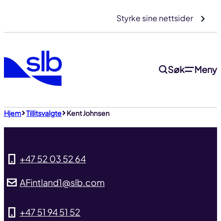
Gå
Styrke sine nettsider
til
innhold
Søk
Meny
Til toppen
Hjem
Tillitsvalgte
Kent Johnsen
+47 52 03 52 64
AFintland1@slb.com
+47 51 94 51 52