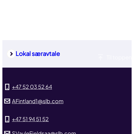
Lokal særavtale
Til toppen
+47 52 03 52 64
AFintland1@slb.com
+47 51 94 51 52
SVauleFjeldsaa@slb.com