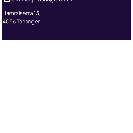
address
Hamralsetta 15,
4056 Tananger