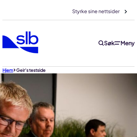
Gå
Styrke sine nettsider
til
innhold
Søk
Meny
Hjem
Geir’s testside