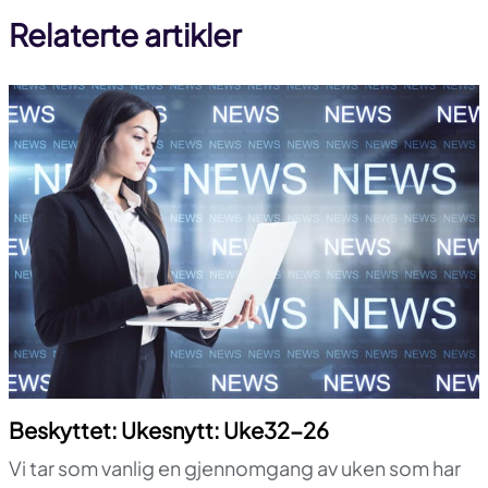
Relaterte artikler
facebook
linkedin
Beskyttet: Ukesnytt: Uke32-26
Vi tar som vanlig en gjennomgang av uken som har