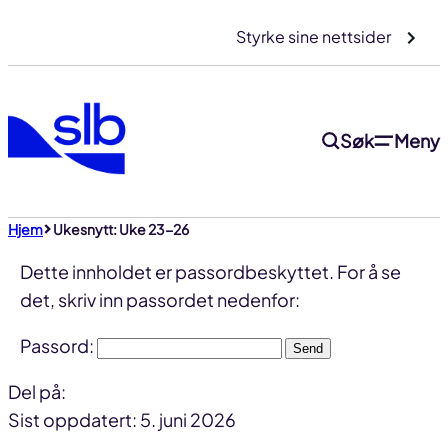
Gå
Styrke sine nettsider
til
innhold
Søk
Meny
Hjem
Ukesnytt: Uke 23-26
Dette innholdet er passordbeskyttet. For å se
det, skriv inn passordet nedenfor:
Passord:
Del på:
Del
Del
Del
Sist oppdatert: 5. juni 2026
på
på
link